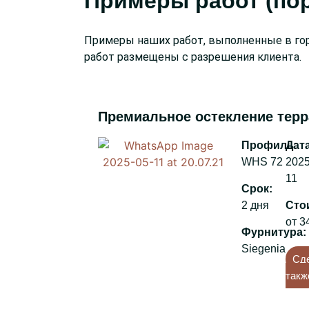
Примеры работ (по
Примеры наших работ, выполненные в гор
работ размещены с разрешения клиента.
Премиальное остекление тер
:
WHS 72
2025
11
:
2 дня
от 3
:
Siegenia
Сд
такж