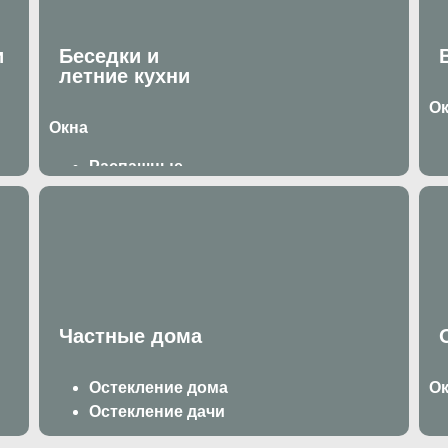
и
Беседки и
летние кухни
О
Окна
Распашные
Раздвижные
Двери
Д
Раздвижные
Распашные
Частные дома
Остекление дома
О
Остекление дачи