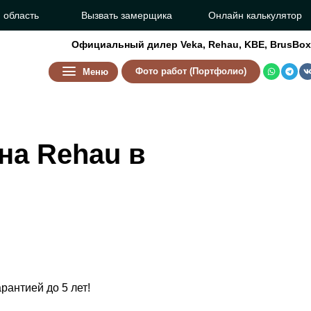
 область
Вызвать замерщика
Онлайн калькулятор
Официальный дилер
Veka
,
Rehau
,
KBE
,
BrusBox
Фото работ (Портфолио)
Меню
на Rehau в
рантией до 5 лет!