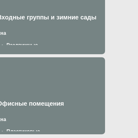
Входные группы и зимние сады
кна
Раздвижные
Поворотно откидные
Пластиковые
вери
Со стеклом
С фрамугой
С импостом
Офисные помещения
кна
Пластиковые