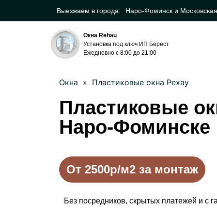
Выезжаем в города:
Наро-Фоминск и Московская
Окна Rehau
Установка под ключ ИП Берест
Ежедневно с 8:00 до 21:00
Окна
»
Пластиковые окна Рехау
Пластиковые ок
Наро-Фоминске
От 2500р/м2 за монтаж
Без посредников, скрытых платежей и с га