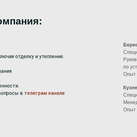
Д
омпания:
Бере
Специ
ключая отделку и утепление.
Руков
по ус
вания
Опыт 
енности.
Кузн
 вопросы в
телеграм канале
Специ
Менед
Опыт 