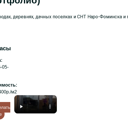
ртфолио)
одах, деревнях, дачных поселках и СНТ Наро-Фоминска и 
расы
:
-05-
:
400р./м2
елать
е