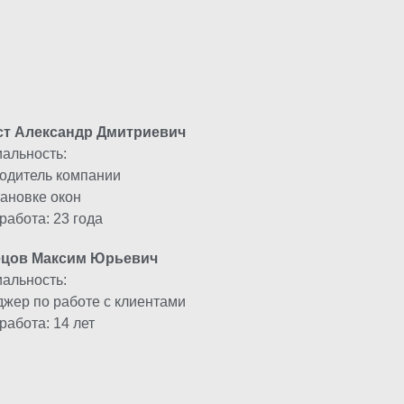
Алюминиевые
вери
Алюминиевые
Пластиковые
ст Александр Дмитриевич
альность:
одитель компании
тановке окон
работа: 23 года
ецов Максим Юрьевич
альность:
жер по работе с клиентами
работа: 14 лет