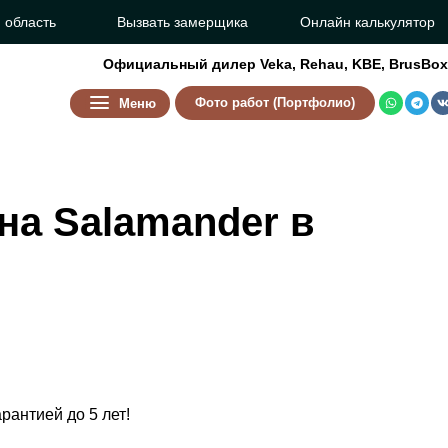
 область
Вызвать замерщика
Онлайн калькулятор
Официальный дилер
Veka
,
Rehau
,
KBE
,
BrusBox
Фото работ (Портфолио)
Меню
на Salamander в
рантией до 5 лет!