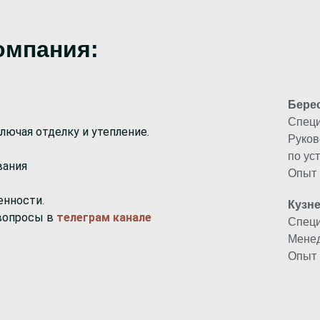
Д
омпания:
Бере
Специ
ключая отделку и утепление.
Руков
по ус
вания
Опыт 
енности.
Кузн
 вопросы в
телеграм канале
Специ
Менед
Опыт 