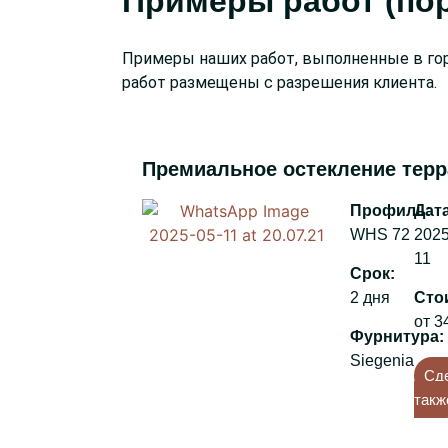
Примеры работ (по
Примеры наших работ, выполненные в гор
работ размещены с разрешения клиента.
Премиальное остекление тер
:
WHS 72
2025
11
:
2 дня
от 3
:
Siegenia
Сд
такж