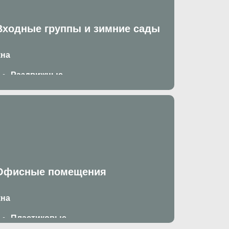
Входные группы и зимние сады
кна
Раздвижные
Поворотно откидные
Пластиковые
вери
Со стеклом
С фрамугой
С импостом
Офисные помещения
кна
Пластиковые