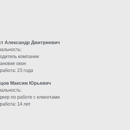
Алюминиевые
вери
Алюминиевые
Пластиковые
ст Александр Дмитриевич
альность:
одитель компании
тановке окон
работа: 23 года
ецов Максим Юрьевич
альность:
жер по работе с клиентами
работа: 14 лет