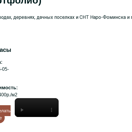
ртфолио)
одах, деревнях, дачных поселках и СНТ Наро-Фоминска и 
расы
:
-05-
:
400р./м2
елать
е