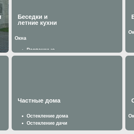
и
Беседки и
летние кухни
О
Окна
Распашные
Раздвижные
Двери
Д
Раздвижные
Распашные
Частные дома
Остекление дома
О
Остекление дачи