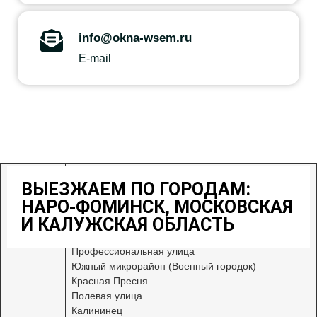
info@okna-wsem.ru
E-mail
Районы
Центральный
ВЫЕЗЖАЕМ ПО ГОРОДАМ:
Кантемировский микрорайон
НАРО-ФОМИНСК, МОСКОВСКАЯ
Мальково
И КАЛУЖСКАЯ ОБЛАСТЬ
Шибанкова
Латышская улица
Профессиональная улица
Южный микрорайон (Военный городок)
Красная Пресня
Полевая улица
Калининец