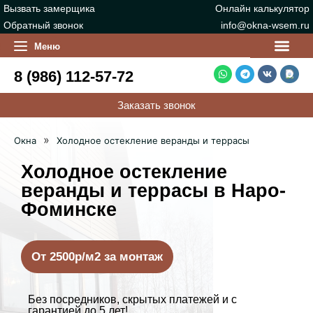
Вызвать замерщика
Онлайн калькулятор
Обратный звонок
info@okna-wsem.ru
Фото работ (Портфол
Меню
8 (986) 112-57-72
Заказать звонок
»
Окна
Холодное остекление веранды и террасы
Холодное остекление
веранды и террасы в Наро-
Фоминске
От 2500р/м2 за монтаж
Без посредников, скрытых платежей и с
гарантией до 5 лет!