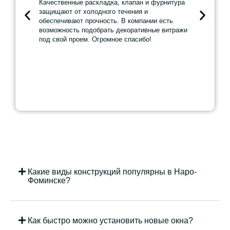
Качественные раскладка, клапан и фурнитура
работе оч
защищают от холодного течения и
Окна были
обеспечивают прочность. В компании есть
согласно 
возможность подобрать декоративные витражи
герметичн
под свой проем. Огромное спасибо!
Особенно 
декоратив
французско
стекала с
Какие виды конструкций популярны в Наро-
Фоминске?
Как быстро можно установить новые окна?