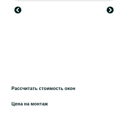
Долгопрудный, Егорьевск, Домодедово, Дубну,
Раменское, Каширу, Мытищи, Коломну,
Черноголовку, Звенигород, Ивантеевку, Истра,
Жуковский, Куровское, Павловский Посад,
Ногинск, Шатуру, Фрязино, Железнодорожный,
Орехово-Зуево, Солнечногорск, Купавну, Ступино,
Дзержинский, Талдом, Дедовск, Зарайск, Пущино,
Электрогорск, Электросталь, Электроугли,
Протвино, Ликино-Дулево, Красноармейск,
Краснозаводск, Кубинку, Новую Москву и другие
регионы России.
Рассчитать стоимость окон
Цена на монтаж