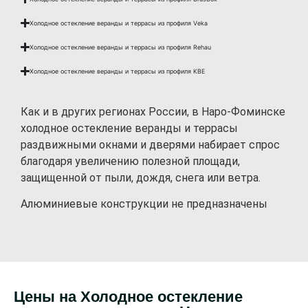
Холодное остекление веранды и террасы из профиля Veka
Холодное остекление веранды и террасы из профиля Rehau
Холодное остекление веранды и террасы из профиля KBE
Как и в других регионах России, в Наро-Фоминске
холодное остекление веранды и террасы
раздвижными окнами и дверями набирает спрос
благодаря увеличению полезной площади,
защищенной от пыли, дождя, снега или ветра.
Алюминиевые конструкции не предназначены
для отапливаемых помещений, но отлично
подходят для его защиты от осадков или создания
уютной зоны отдыха.
Холодное остекление веранды в Наро-Фоминске
Цены на Холодное остекление
Для холодного остекления веранды в Наро-