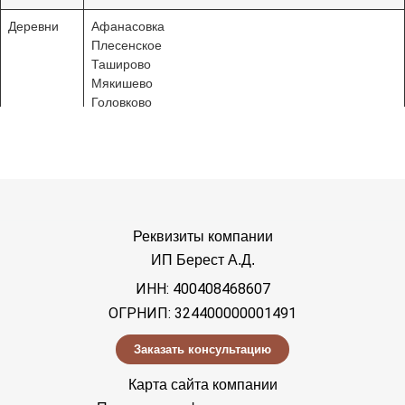
Деревни
Афанасовка
Плесенское
Таширово
Мякишево
Головково
Атепцево
Веселево
Большие Горки
Малые Горки
Софьино
Села
Атепцево
Реквизиты компании
Каменское
ИП Берест А.Д.
Веселево
ИНН: 400408468607
Таширово
Петровское
ОГРНИП: 324400000001491
СНТ
Отдых
Заказать консультацию
Ветеран
Надежда
Карта сайта компании
Лесная поляна