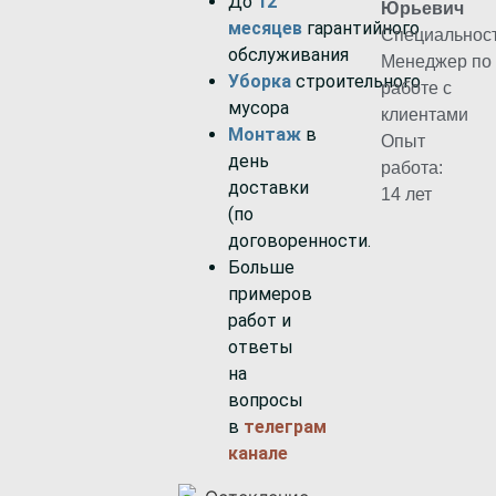
До
12
Юрьевич
месяцев
гарантийного
Специальност
обслуживания
Менеджер по
Уборка
строительного
работе с
мусора
клиентами
Монтаж
в
Опыт
день
работа:
доставки
14 лет
(по
договоренности.
Больше
примеров
работ и
ответы
на
вопросы
в
телеграм
канале