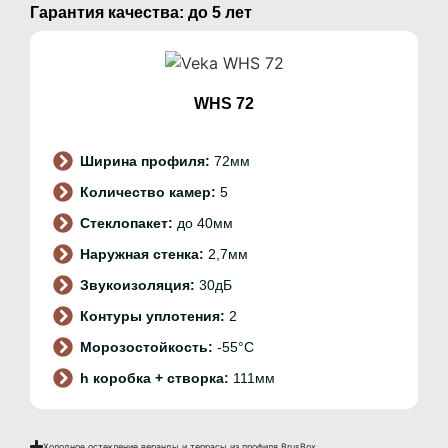
Гарантия качества: до 5 лет
WHS 72
:
72мм
:
5
:
до 40мм
:
2,7мм
:
30дБ
:
2
:
-55°C
:
111мм
Холодное остекление веранды и террасы из профиля BrusBox