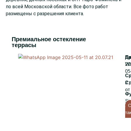
по всей Московской области. Все фото работ
размещены с разрешения клиента.
Премиальное остекление
террасы
WH
20
05
2 
от
Si
С
та