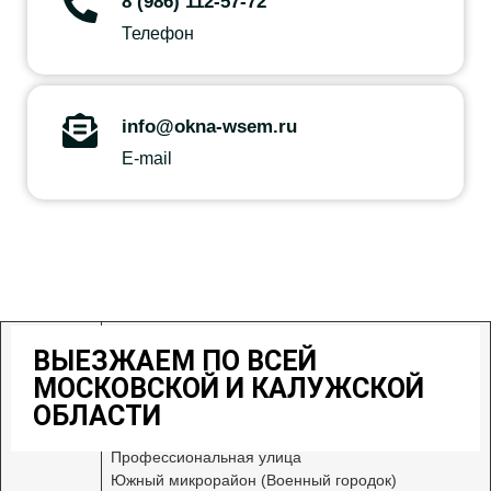
8 (986) 112-57-72
Телефон
info@okna-wsem.ru
E-mail
Районы
Центральный
ВЫЕЗЖАЕМ ПО ВСЕЙ
Кантемировский микрорайон
МОСКОВСКОЙ И КАЛУЖСКОЙ
Мальково
ОБЛАСТИ
Шибанкова
Латышская улица
Профессиональная улица
Южный микрорайон (Военный городок)