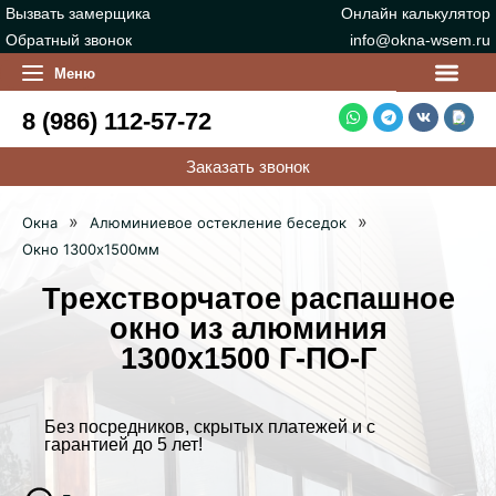
Вызвать замерщика
Онлайн калькулятор
Обратный звонок
info@okna-wsem.ru
Фото работ (Портфол
Меню
8 (986) 112-57-72
Заказать звонок
»
»
Окна
Алюминиевое остекление беседок
Окно 1300х1500мм
Трехстворчатое распашное
окно из алюминия
1300х1500 Г-ПО-Г
Без посредников, скрытых платежей и с
гарантией до 5 лет!