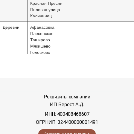
Красная Пресня
Полевая улица
Калининец
Деревни
Афанасовка
Плесенское
Таширово
Мякишево
Головково
Атепцево
Веселево
Большие Горки
Малые Горки
Софьино
Села
Атепцево
Реквизиты компании
Каменское
ИП Берест А.Д.
Веселево
ИНН: 400408468607
Таширово
Петровское
ОГРНИП: 324400000001491
СНТ
Отдых